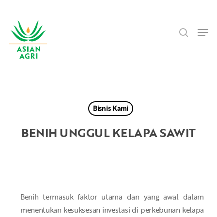
Skip
Menu
to
search
main
Men
content
Bisnis Kami
BENIH UNGGUL KELAPA SAWIT
Benih termasuk faktor utama dan yang awal dalam
menentukan kesuksesan investasi di perkebunan kelapa