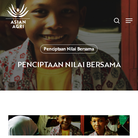
Skip
Menu
to
search
main
Men
content
Penciptaan Nilai Bersama
PENCIPTAAN NILAI BERSAMA