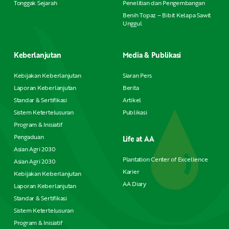
Tonggak Sejarah
Penelitian dan Pengembangan
Benih Topaz – Bibit Kelapa Sawit
Unggul
Keberlanjutan
Media & Publikasi
Kebijakan Keberlanjutan
Siaran Pers
Laporan Keberlanjutan
Berita
Standar & Sertifikasi
Artikel
Sistem Ketertelusuran
Publikasi
Program & Inisiatif
Pengaduan
Life at AA
Asian Agri 2030
Plantation Center of Excellence
Asian Agri 2030
Karier
Kebijakan Keberlanjutan
AA Diary
Laporan Keberlanjutan
Standar & Sertifikasi
Sistem Ketertelusuran
Program & Inisiatif