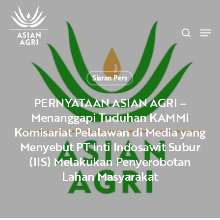
Skip
Menu
to
search
main
Men
content
Siaran Pers
PERNYATAAN ASIAN AGRI –
Menanggapi Tuduhan KAMMI
Komisariat Pelalawan di Media yang
Menyebut PT Inti Indosawit Subur
(IIS) Melakukan Penyerobotan
Lahan Masyarakat