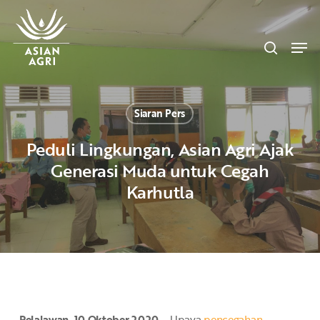
Skip
Menu
to
search
main
Men
content
Siaran Pers
Peduli Lingkungan, Asian Agri Ajak
Generasi Muda untuk Cegah
Karhutla
Pelalawan, 10 Oktober 2020
– Upaya
pencegahan