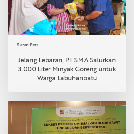
Liter
Minyak
Goreng
untuk
Warga
Labuhanbatu
Siaran Pers
Jelang Lebaran, PT SMA Salurkan
3.000 Liter Minyak Goreng untuk
Warga Labuhanbatu
Topaz
1
Dinilai
Adaptif