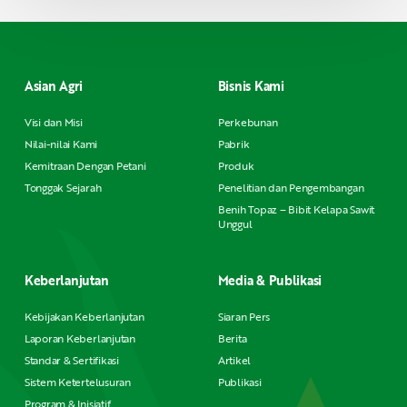
Asian Agri
Bisnis Kami
Visi dan Misi
Perkebunan
Nilai-nilai Kami
Pabrik
Kemitraan Dengan Petani
Produk
Tonggak Sejarah
Penelitian dan Pengembangan
Benih Topaz – Bibit Kelapa Sawit
Unggul
Keberlanjutan
Media & Publikasi
Kebijakan Keberlanjutan
Siaran Pers
Laporan Keberlanjutan
Berita
Standar & Sertifikasi
Artikel
Sistem Ketertelusuran
Publikasi
Program & Inisiatif