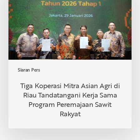
Asian
Agri
di
Riau
Tandatangani
Kerja
Sama
Program
Peremajaan
Siaran Pers
Sawit
Rakyat
Tiga Koperasi Mitra Asian Agri di
Riau Tandatangani Kerja Sama
Program Peremajaan Sawit
Rakyat