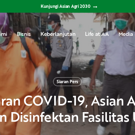
Kunjungi Asian Agri 2030
ami
Bisnis
Keberlanjutan
Life at AA
Media 
Siaran Pers
 Disinfektan Fasilitas