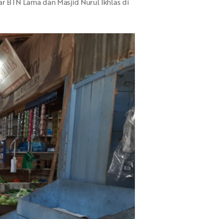
r BTN Lama dan Masjid Nurul Ikhlas di