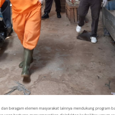
i dan beragam elemen masyarakat lainnya mendukung program ba
 yang bertugas menyemprotkan disinfektan ke fasilitas umum sepe