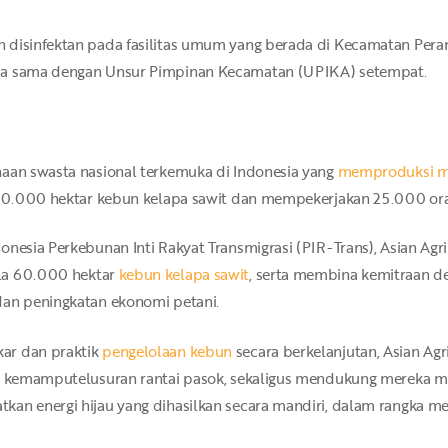
 disinfektan pada fasilitas umum yang berada di Kecamatan Per
rja sama dengan Unsur Pimpinan Kecamatan (UPIKA) setempat.
haan swasta nasional terkemuka di Indonesia yang
memproduksi mi
 100.000 hektar kebun kelapa sawit dan mempekerjakan 25.000 or
onesia Perkebunan Inti Rakyat Transmigrasi (PIR-Trans), Asian Ag
la 60.000 hektar
kebun kelapa sawit
, serta membina kemitraan 
dan peningkatan ekonomi petani.
ar dan praktik
pengelolaan kebun
secara berkelanjutan, Asian Ag
, kemamputelusuran rantai pasok, sekaligus mendukung mereka mem
an energi hijau yang dihasilkan secara mandiri, dalam rangka me