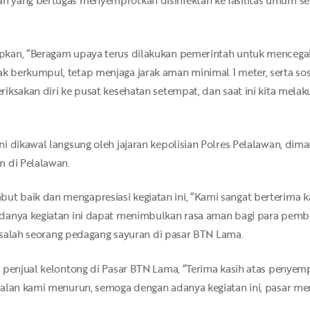
pkan, “Beragam upaya terus dilakukan pemerintah untuk mencega
berkumpul, tetap menjaga jarak aman minimal 1 meter, serta sosi
iksakan diri ke pusat kesehatan setempat, dan saat ini kita mela
i dikawal langsung oleh jajaran kepolisian Polres Pelalawan, dima
m di Pelalawan.
 baik dan mengapresiasi kegiatan ini, “Kami sangat berterima ka
danya kegiatan ini dapat menimbulkan rasa aman bagi para pembel
, salah seorang pedagang sayuran di pasar BTN Lama.
 penjual kelontong di Pasar BTN Lama, “Terima kasih atas penyem
alan kami menurun, semoga dengan adanya kegiatan ini, pasar men