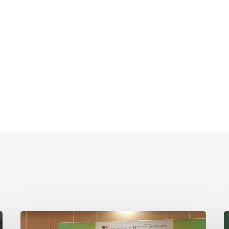
Topaz
T