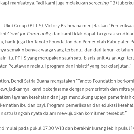
ngkapi manfaatnya. Tadi kami juga melakukan
screening
TB (tuberkul
 – Ukui Group (PT IIS), Victory Brahmana menjelaskan “Pemeriksaa
akni
Good for Community
, dan kami tidak dapat bergerak sendiria
 itu, hadir juga tim Tanoto Foundation dan Pemerintah Kabupaten
nya semakin banyak warga yang terbantu, dan dari tahun ke tahun
elain itu, PT IIS yang merupakan salah satu bisnis unit Asian Agri
en Pelalawan melalui program dan inisiatif yang berkelanjutan.”
tion, Dendi Satria Buana mengatakan “Tanoto Foundation berkom
mewujudkannya, kami bekerjasama dengan pemerintah dan mitra ya
katkan layanan kesehatan dan juga mendukung upaya pemerintah 
kematian ibu dan bayi. Program pemeriksaan dan edukasi kesehat
an satu langkah nyata dalam mewujudkan komitmen tersebut.”
 dimulai pada pukul 07.30 WIB dan berakhir kurang lebih pukul 14.