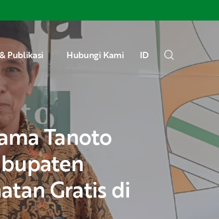
Menu
search
& Publikasi
Hubungi Kami
ID
abupaten
tan Gratis di