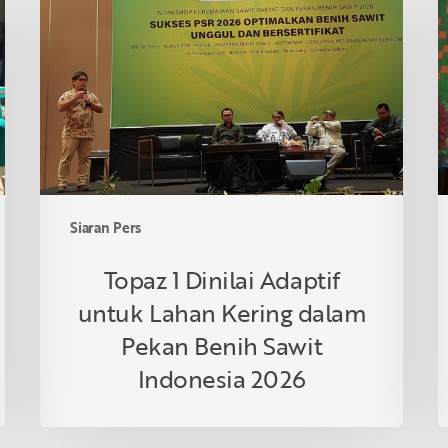
Dinilai
M
Adaptif
A
untuk
A
Lahan
d
Kering
R
dalam
T
Pekan
K
Benih
S
Sawit
P
Siaran Pers
Indonesia
P
2026
S
Topaz 1 Dinilai Adaptif
R
untuk Lahan Kering dalam
Pekan Benih Sawit
Indonesia 2026