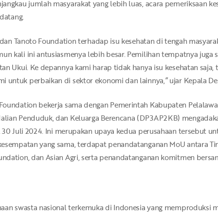
angkau jumlah masyarakat yang lebih luas, acara pemeriksaan kes
ndatang.
i dan Tanoto Foundation terhadap isu kesehatan di tengah masyara
 kali ini antusiasmenya lebih besar. Pemilihan tempatnya juga st
an Ukui. Ke depannya kami harap tidak hanya isu kesehatan saja, 
untuk perbaikan di sektor ekonomi dan lainnya,” ujar Kepala Desa
 Foundation bekerja sama dengan Pemerintah Kabupaten Pelalaw
ndalian Penduduk, dan Keluarga Berencana (DP3AP2KB) mengad
l 30 Juli 2024. Ini merupakan upaya kedua perusahaan tersebut
kesempatan yang sama, terdapat penandatanganan MoU antara Ti
ndation, dan Asian Agri, serta penandatanganan komitmen bersam
haan swasta nasional terkemuka di Indonesia yang memproduksi 