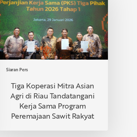
itra
sian
gri
i
iau
andatangani
erja
ama
rogram
Siaran Pers
eremajaan
awit
Tiga Koperasi Mitra Asian
akyat
Agri di Riau Tandatangani
Kerja Sama Program
Peremajaan Sawit Rakyat