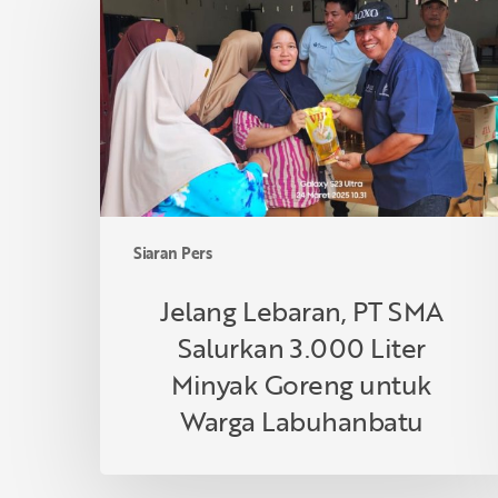
PT
SMA
Salurkan
3.000
Liter
Minyak
Goreng
untuk
Warga
Siaran Pers
Labuhanbatu
Jelang Lebaran, PT SMA
Salurkan 3.000 Liter
Minyak Goreng untuk
Warga Labuhanbatu