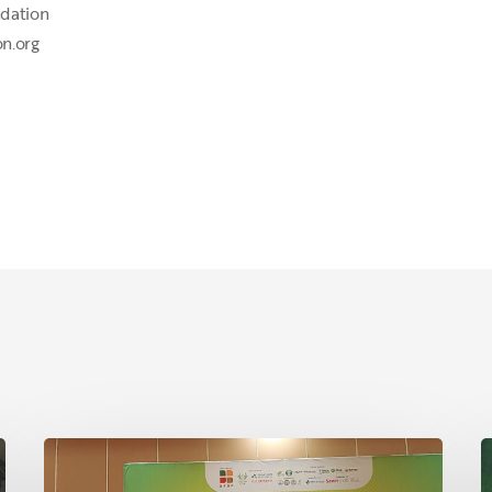
dation
n.org
Topaz
T
1
K