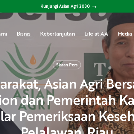
Kunjungi Asian Agri 2030
ami
Bisnis
Keberlanjutan
Life at AA
Media 
Siaran Pers
ion dan Pemerintah K
lar Pemeriksaan Keseha
Pelalawan, Riau