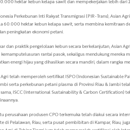
 100.000 hektar kebun kelapa sawit dan mempekerjakan lebih dari 
onesia Perkebunan Inti Rakyat Transmigrasi (PIR-Trans), Asian Ag
la 60.000 hektar kebun kelapa sawit, serta membina kemitraan
dan peningkatan ekonomi petani.
r dan praktik pengelolaan kebun secara berkelanjutan, Asian Ag
, kemamputelusuran rantai pasok, sekaligus mendukung mereka mem
an energi hijau yang dihasilkan secara mandiri, dalam rangka me
Agri telah memperoleh sertifikat ISPO (Indonesian Sustainable Palm
 Jambi serta perkebunan petani plasma di Provinsi Riau & Jambi te
 sama, ISCC (International Sustainability & Carbon Certification) t
binaannya.
atu perusahaan produsen CPO terkemuka telah diakui secara intern
e di Pelalawan, Riau, serta pusat pembibitan di Kampar, Riau, juga t
Agri di Tebing Tinggi juga telah memperoleh sertifikasi oleh Inte