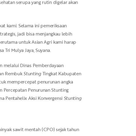
ehatan serupa yang rutin digelar akan
kat kami. Selama ini pemeriksaan
rategis, jadi bisa menjangkau lebih
terutama untuk Asian Agri kami harap
 Tri Mulya Jaya, Suyana.
an melalui Dinas Pemberdayaan
akan Rembuk
Stunting
Tingkat Kabupaten
 untuk mempercepat penurunan angka
m Percepatan Penurunan Stunting
a Pentahelix Aksi Konvergensi
Stunting
minyak sawit mentah (CPO) sejak tahun