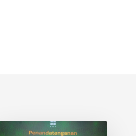
iga
operasi