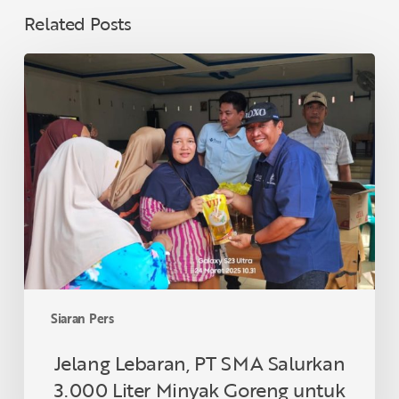
Related Posts
Jelang
Lebaran,
PT
SMA
Salurkan
3.000
Liter
Minyak
Goreng
untuk
Warga
Labuhanbatu
Siaran Pers
Jelang Lebaran, PT SMA Salurkan
3.000 Liter Minyak Goreng untuk