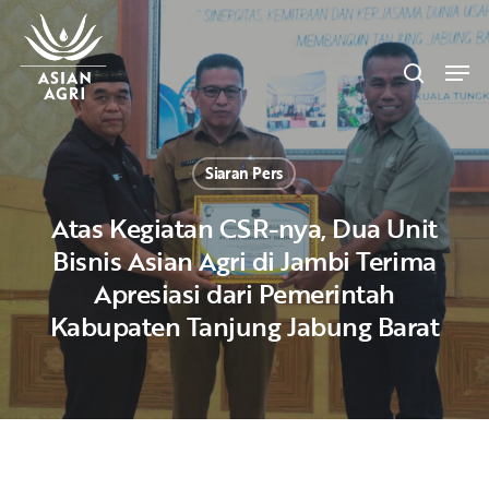
Skip
Menu
to
search
main
Men
content
Siaran Pers
Atas Kegiatan CSR-nya, Dua Unit
Bisnis Asian Agri di Jambi Terima
Apresiasi dari Pemerintah
Kabupaten Tanjung Jabung Barat