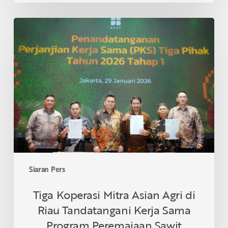
Tiga
Koperasi
Mitra
Asian
Agri
di
Riau
Tandatangani
Kerja
Sama
Program
Peremajaan
Siaran Pers
Sawit
Rakyat
Tiga Koperasi Mitra Asian Agri di
Riau Tandatangani Kerja Sama
Program Peremajaan Sawit