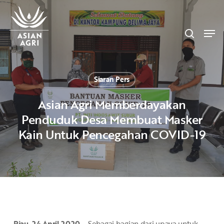
Skip
Menu
to
search
main
Men
content
Siaran Pers
Asian Agri Memberdayakan
Penduduk Desa Membuat Masker
Kain Untuk Pencegahan COVID-19
Riau, 24 April 2020
– Sebagai bagian dari upaya untuk