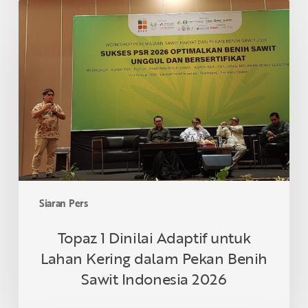
Topaz
1
Dinilai
Adaptif
untuk
Lahan
Kering
dalam
Pekan
Benih
Sawit
Indonesia
Siaran Pers
2026
Topaz 1 Dinilai Adaptif untuk
Lahan Kering dalam Pekan Benih
Sawit Indonesia 2026