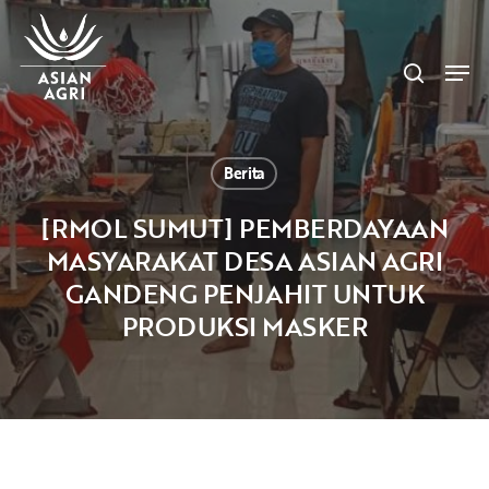
Skip
Menu
to
search
main
Men
content
Berita
[RMOL SUMUT] PEMBERDAYAAN
MASYARAKAT DESA ASIAN AGRI
GANDENG PENJAHIT UNTUK
PRODUKSI MASKER