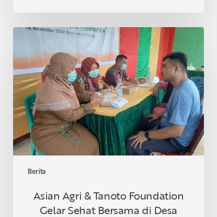
Asian
Agri
&
Tanoto
Foundation
Gelar
Sehat
Bersama
di
Desa
Lalang
Kabung,
Berita
Riau
Asian Agri & Tanoto Foundation
Gelar Sehat Bersama di Desa