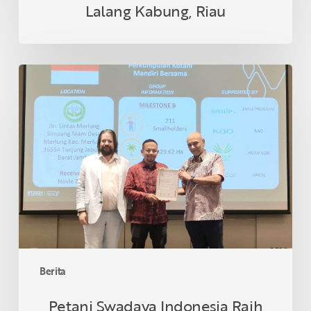
Lalang Kabung, Riau
Petani
Swadaya
Indonesia
Raih
Sertifikasi
RSPO
di
Thailand
Berita
Petani Swadaya Indonesia Raih