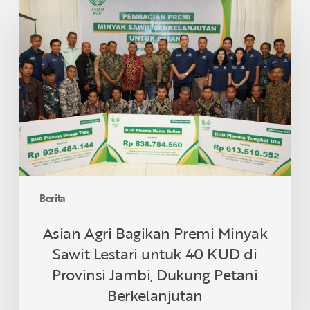
Asian
Agri
Bagikan
Premi
Minyak
Sawit
Lestari
untuk
40
KUD
di
Provinsi
Berita
Jambi,
Dukung
Asian Agri Bagikan Premi Minyak
Petani
Sawit Lestari untuk 40 KUD di
Berkelanjutan
Provinsi Jambi, Dukung Petani
Berkelanjutan