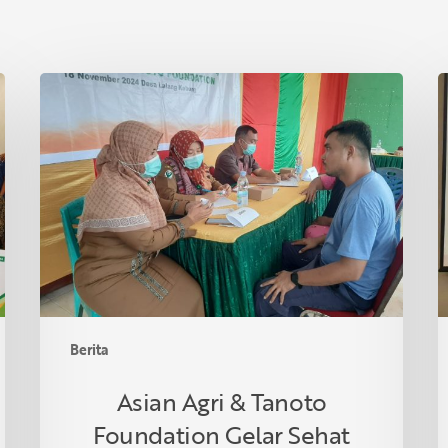
Asian
P
Agri
S
&
I
Tanoto
R
Foundation
S
Gelar
R
Sehat
d
Bersama
T
di
Desa
Lalang
Berita
Kabung,
Riau
Asian Agri & Tanoto
Foundation Gelar Sehat