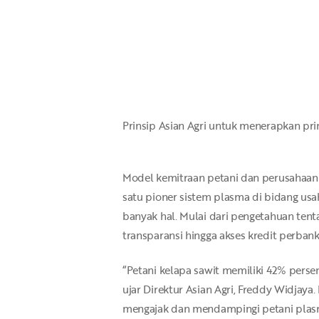
Hit enter to search or ESC to close
Prinsip Asian Agri untuk menerapkan pr
Model kemitraan petani dan perusahaan s
satu pioner sistem plasma di bidang us
banyak hal. Mulai dari pengetahuan ten
transparansi hingga akses kredit perbank
“Petani kelapa sawit memiliki 42% pers
ujar Direktur Asian Agri, Freddy Widjaya
mengajak dan mendampingi petani plasm