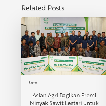
Related Posts
Asian
Agri
Bagikan
Premi
Minyak
Sawit
Lestari
untuk
40
KUD
di
Berita
Provinsi
Jambi,
Asian Agri Bagikan Premi
Dukung
Minyak Sawit Lestari untuk
Petani