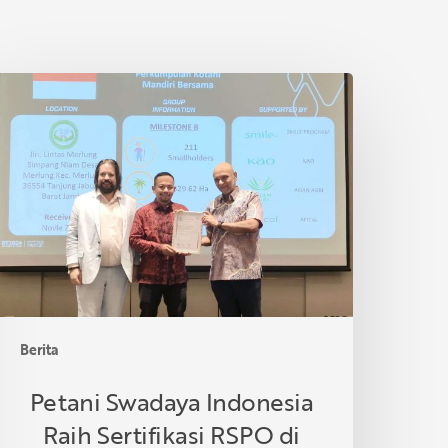
etani
wadaya
ndonesia
aih
ertifikasi
SPO
i
hailand
Berita
Petani Swadaya Indonesia
Raih Sertifikasi RSPO di