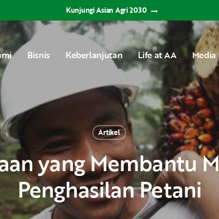
Kunjungi Asian Agri 2030
ami
Bisnis
Keberlanjutan
Life at AA
Media 
Artikel
Penghasilan Petani