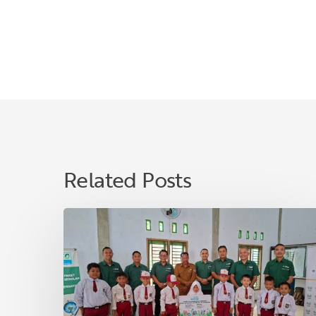
Related Posts
Memperkuat
Pendidikan
dan
Kesejahteraan
Masyarakat
melalui