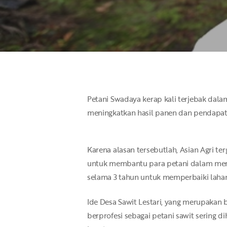
Petani Swadaya kerap kali terjebak dal
meningkatkan hasil panen dan pendapata
Karena alasan tersebutlah, Asian Agri t
untuk membantu para petani dalam menan
selama 3 tahun untuk memperbaiki laha
Hit enter to search or ESC to close
Ide Desa Sawit Lestari, yang merupakan 
berprofesi sebagai petani sawit sering 