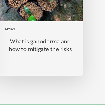
itigate
he
isks
Artikel
What is ganoderma and
how to mitigate the risks