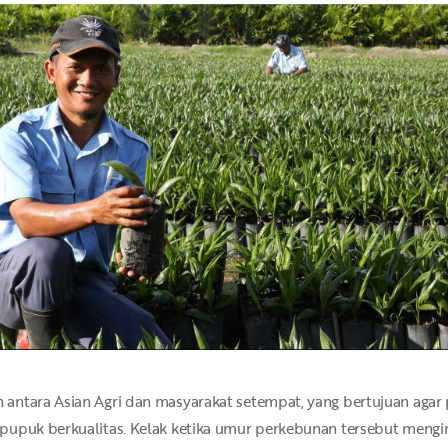
antara Asian Agri dan masyarakat setempat, yang bertujuan agar 
pupuk berkualitas. Kelak ketika umur perkebunan tersebut mengin