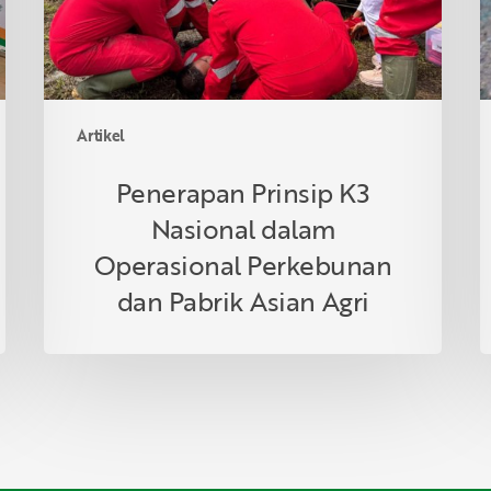
Perkebunan
m
dan
t
Pabrik
r
Asian
Agri
Artikel
Penerapan Prinsip K3
Nasional dalam
Operasional Perkebunan
dan Pabrik Asian Agri