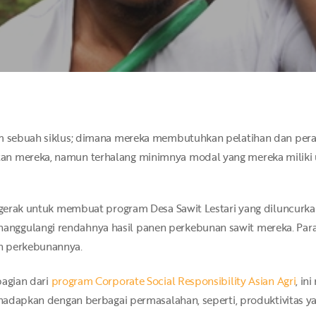
am sebuah siklus; dimana mereka membutuhkan pelatihan dan peral
n mereka, namun terhalang minimnya modal yang mereka miliki u
ergerak untuk membuat program Desa Sawit Lestari yang diluncurka
ggulangi rendahnya hasil panen perkebunan sawit mereka. Para 
n perkebunannya.
bagian dari
program Corporate Social Responsibility Asian Agri
, in
dihadapkan dengan berbagai permasalahan, seperti, produktivitas 