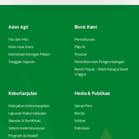
Asian Agri
Bisnis Kami
Visi dan Misi
Perkebunan
Nilai-nilai Kami
Pabrik
Kemitraan Dengan Petani
Produk
Tonggak Sejarah
Penelitian dan Pengembangan
Benih Topaz – Bibit Kelapa Sawit
Unggul
Keberlanjutan
Media & Publikasi
Kebijakan Keberlanjutan
Siaran Pers
Laporan Keberlanjutan
Berita
Standar & Sertifikasi
Artikel
Sistem Ketertelusuran
Publikasi
Program & Inisiatif