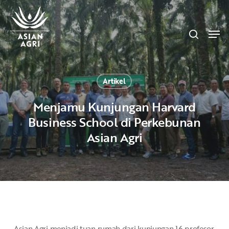
Skip
Menu
to
search
main
Men
content
Artikel
Menjamu Kunjungan Harvard
Business School di Perkebunan
Asian Agri
Asian Agri menjadi tuan rumah dari kunjungan 16 profesor