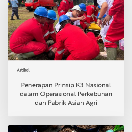
K3
Nasional
dalam
Operasional
Perkebunan
dan
Pabrik
Asian
Agri
Artikel
Penerapan Prinsip K3 Nasional
dalam Operasional Perkebunan
dan Pabrik Asian Agri
What