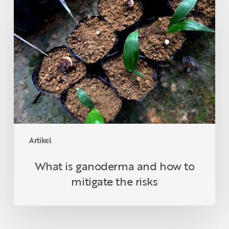
is
ganoderma
and
how
to
mitigate
the
risks
Artikel
What is ganoderma and how to
mitigate the risks