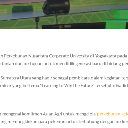
an Perkebunan Nusantara Corporate University di Yogyakarta pada 5
anian dan bertujuan untuk mendidik generasi baru di bidang pert
gri Sumatera Utara yang hadir sebagai pembicara dalam kegiatan t
minar yang bertema “Learning to Win the Future” tersebut dihadiri
an mengenai komitmen Asian Agri untuk mengelola
perkebunan kela
 yang memungkinkan para pekebun untuk terhubung dengan perkem