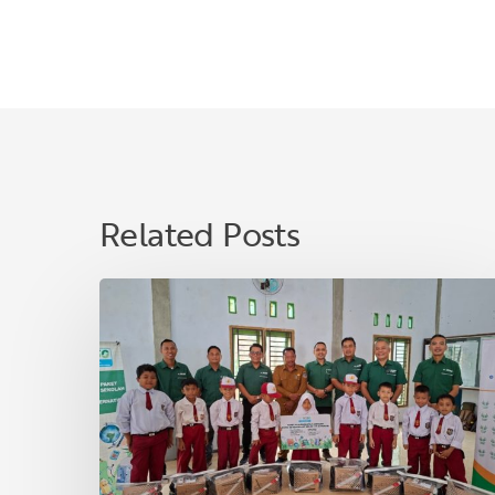
Related Posts
Memperkuat
Pendidikan
dan
Kesejahteraan
Masyarakat
melalui
Pertumbuhan
Inklusif