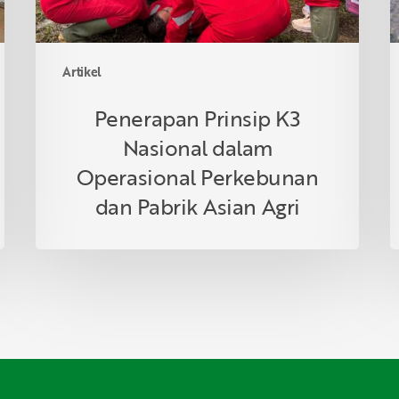
Pabrik
r
Asian
Agri
Artikel
Penerapan Prinsip K3
Nasional dalam
Operasional Perkebunan
dan Pabrik Asian Agri