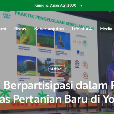
Kunjungi Asian Agri 2030
ami
Bisnis
Keberlanjutan
Life at AA
Media 
Artikel
tas Pertanian Baru di Y