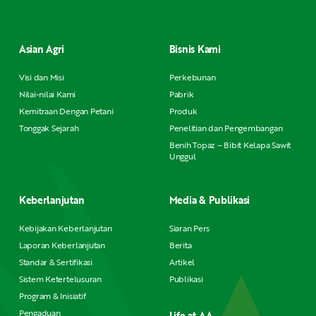
Asian Agri
Bisnis Kami
Visi dan Misi
Perkebunan
Nilai-nilai Kami
Pabrik
Kemitraan Dengan Petani
Produk
Tonggak Sejarah
Penelitian dan Pengembangan
Benih Topaz – Bibit Kelapa Sawit
Unggul
Keberlanjutan
Media & Publikasi
Kebijakan Keberlanjutan
Siaran Pers
Laporan Keberlanjutan
Berita
Standar & Sertifikasi
Artikel
Sistem Ketertelusuran
Publikasi
Program & Inisiatif
Pengaduan
Life at AA