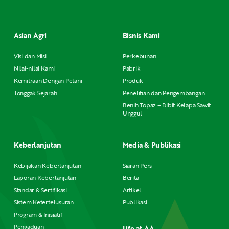
Asian Agri
Bisnis Kami
Visi dan Misi
Perkebunan
Nilai-nilai Kami
Pabrik
Kemitraan Dengan Petani
Produk
Tonggak Sejarah
Penelitian dan Pengembangan
Benih Topaz – Bibit Kelapa Sawit
Unggul
Keberlanjutan
Media & Publikasi
Kebijakan Keberlanjutan
Siaran Pers
Laporan Keberlanjutan
Berita
Standar & Sertifikasi
Artikel
Sistem Ketertelusuran
Publikasi
Program & Inisiatif
Pengaduan
Life at AA