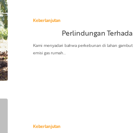
Terhadap
Lahan
Gambut
Keberlanjutan
Perlindungan Terhad
Kami menyadari bahwa perkebunan di lahan gambut 
emisi gas rumah…
STANDAR
DAN
SERTIFIKASI
Keberlanjutan