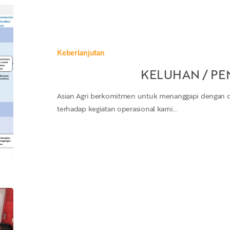
KELUHAN
/
PENGADUAN
Keberlanjutan
KELUHAN / P
Asian Agri berkomitmen untuk menanggapi dengan ce
terhadap kegiatan operasional kami…
PROGRAM
DAN
INISIATIF