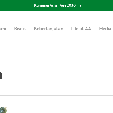
Kunjungi Asian Agri 2030
ami
Bisnis
Keberlanjutan
Life at AA
Media 
n
Perlindungan