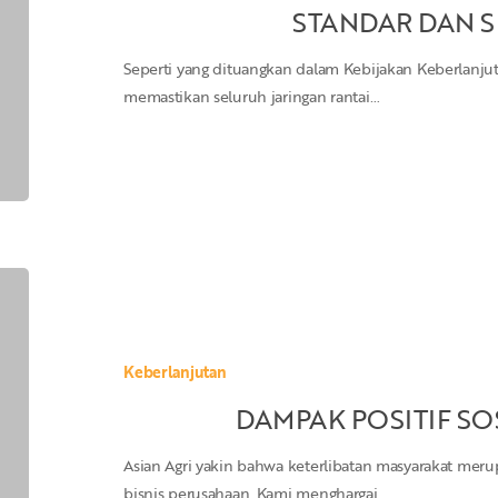
STANDAR DAN S
Seperti yang dituangkan dalam Kebijakan Keberlanju
memastikan seluruh jaringan rantai…
DAMPAK
POSITIF
SOSIAL-
EKONOMI
Keberlanjutan
DAMPAK POSITIF S
Asian Agri yakin bahwa keterlibatan masyarakat meru
bisnis perusahaan. Kami menghargai…